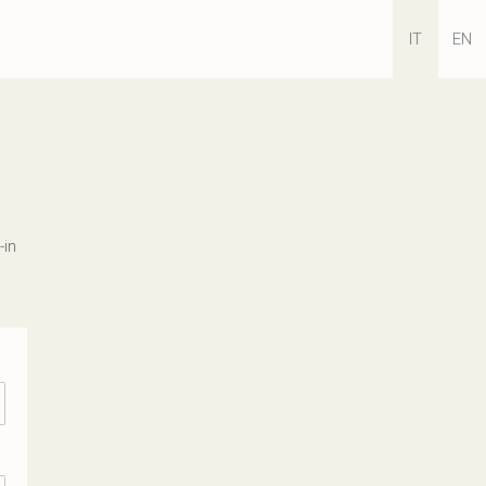
IT
EN
-in